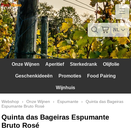
Home
Contact
NL
Mijn account
Verzendkosten
Onze Wijnen
Aperitief
Sterkedrank
Olijfolie
Blog
Geschenkideeën
Promoties
Food Pairing
Waarom Portugal
Wijnhuis
Druivenrassen
Webshop
›
Onze Wijnen
›
Espumante
›
Quinta das Bageiras
Espumante Bruto Rosé
Witte druiven
Quinta das Bageiras Espumante
Rode Druiven
Bruto Rosé