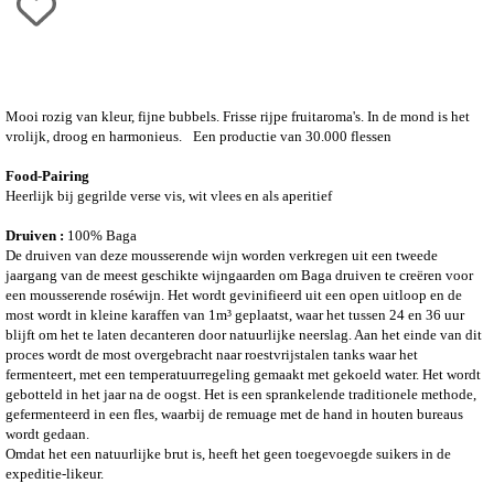
Mooi rozig van kleur, fijne bubbels. Frisse rijpe fruitaroma's. In de mond is het
vrolijk, droog en harmonieus.
Een productie van 30.000 flessen
Food-Pairing
Heerlijk bij gegrilde verse vis, wit vlees en als aperitief
Druiven :
100% Baga
De druiven van deze mousserende wijn worden verkregen uit een tweede
jaargang van de meest geschikte wijngaarden om Baga druiven te creëren voor
een mousserende roséwijn. Het wordt gevinifieerd uit een open uitloop en de
most wordt in kleine karaffen van 1m³ geplaatst, waar het tussen 24 en 36 uur
blijft om het te laten decanteren door natuurlijke neerslag. Aan het einde van dit
proces wordt de most overgebracht naar roestvrijstalen tanks waar het
fermenteert, met een temperatuurregeling gemaakt met gekoeld water. Het wordt
gebotteld in het jaar na de oogst. Het is een sprankelende traditionele methode,
gefermenteerd in een fles, waarbij de remuage met de hand in houten bureaus
wordt gedaan.
Omdat het een natuurlijke brut is, heeft het geen toegevoegde suikers in de
expeditie-likeur.