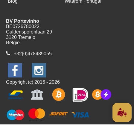
Blog
Waarom Portugal
BV Portevinho
BE0726780022
Guldensporenlaan 29
3120 Tremelo
België
+32(0)478489055
Copyright (c) 2016 - 2026
Alle prijzen zijn Inclusief BTW
Algemene voorwaarden