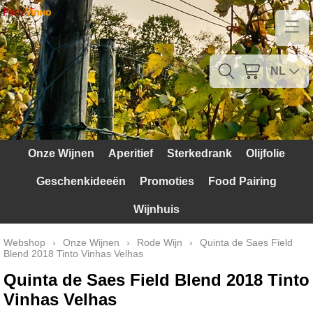
Home
Contact
NL
Mijn account
Verzendkosten
Onze Wijnen
Aperitief
Sterkedrank
Olijfolie
Blog
Geschenkideeën
Promoties
Food Pairing
Waarom Portugal
Wijnhuis
Druivenrassen
Webshop
›
Onze Wijnen
›
Rode Wijn
›
Quinta de Saes Field
Blend 2018 Tinto Vinhas Velhas
Witte druiven
Quinta de Saes Field Blend 2018 Tinto
Rode Druiven
Vinhas Velhas