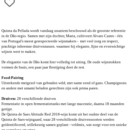
Quinta da Pellada wordt vandaag unaniem beschouwd als de grootste referentie
in de Dão-regio.
Samen met zijn dochter, Maria, cultiveert Alvaro Castro - één
van Portugal's meest gerespecteerde wijnmakers - met veel zorg en respect,
prachtige inheemse druivenrassen. waarmee hij elegante, fijne en evenwichtige
wijnen weet te maken.
De elegantie van de Dão komt hier volledig tot uiting. De oude wijnstokken
vormen de basis, een paar jaar flesrijping doet de rest.
Food-Pairing
Uitstekende metgezel van gebraden wild, met name eend of gans. Champignons
en andere met umami beladen gerechten zijn ook prima paren.
Druiven:
28 verschillende druiven
Fermentatie in open fermentatietanks met lange maceratie, daarna 18 maanden
gerijpt.
De Quinta de Saes Altitude Red 2018-wijn komt uit het oudste deel van de
Quinta de Saes-wijngaard, waar 28 verschillende druivensoorten werden
geïdentificeerd, willekeurig samen geplant - veldmix, wat zorgt voor een unieke
en complexe ervaring.