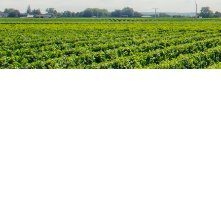
Home
Contact
BV Portevinho
BE0726780022
Guldensporenlaan 29
3120 Tremelo
België
+32(0)478489055