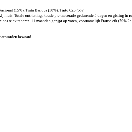
Nacional (15%), Tinta Barroca (10%), Tinto Cão (5%)
ijnhuis. Totale ontritsting, koude pre-maceratie gedurende 5 dagen en gisting in r
nnines te extraheren. 11 maanden gerijpt op vaten, voornamelijk Franse eik (70% 2e 
 jaar worden bewaard