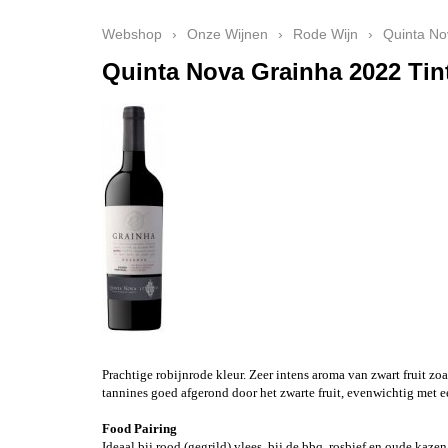
Webshop
›
Onze Wijnen
›
Rode Wijn
›
Quinta No
Quinta Nova Grainha 2022 Tin
Prachtige robijnrode kleur. Zeer intens aroma van zwart fruit z
tannines goed afgerond door het zwarte fruit, evenwichtig met e
Food Pairing
Ideaal bij rood (gegrild) vlees, bij de bbq, rosbief en oude kaze