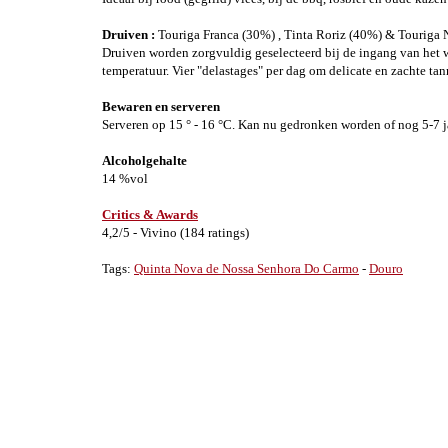
Druiven :
Touriga Franca (30%) , Tinta Roriz (40%) & Touriga 
Druiven worden zorgvuldig geselecteerd bij de ingang van het w
temperatuur. Vier "delastages" per dag om delicate en zachte ta
Bewaren en serveren
Serveren op 15 ° - 16 °C. Kan nu gedronken worden of nog 5-7
Alcoholgehalte
14 %vol
Critics & Awards
4,2/5 - Vivino (184 ratings)
Tags:
Quinta Nova de Nossa Senhora Do Carmo
-
Douro