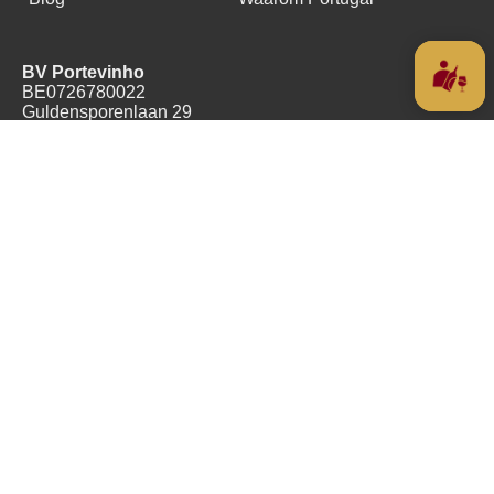
BV Portevinho
BE0726780022
Guldensporenlaan 29
3120 Tremelo
België
+32(0)478489055
Copyright (c) 2016 - 2026
Alle prijzen zijn Inclusief BTW
Algemene voorwaarden