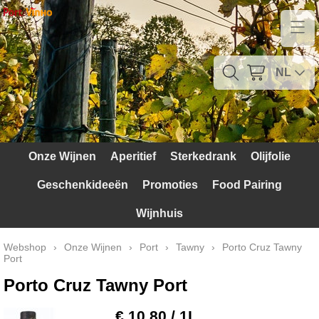
Home
Contact
NL
Mijn account
Verzendkosten
Onze Wijnen
Aperitief
Sterkedrank
Olijfolie
Blog
Geschenkideeën
Promoties
Food Pairing
Waarom Portugal
Wijnhuis
Druivenrassen
Webshop
›
Onze Wijnen
›
Port
›
Tawny
›
Porto Cruz Tawny
Port
Witte druiven
Porto Cruz Tawny Port
Rode Druiven
€ 10,80
/ 1L