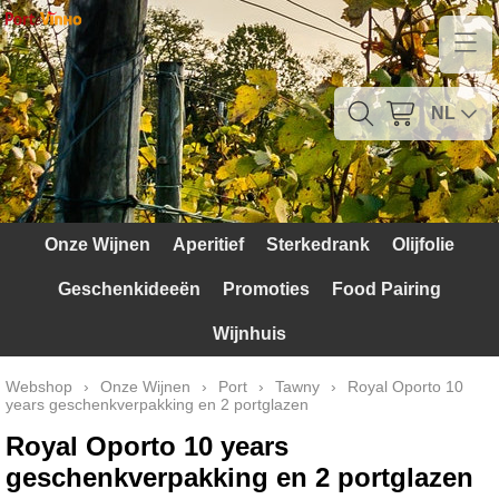
Home
Contact
NL
Mijn account
Verzendkosten
Onze Wijnen
Aperitief
Sterkedrank
Olijfolie
Blog
Geschenkideeën
Promoties
Food Pairing
Waarom Portugal
Wijnhuis
Druivenrassen
Webshop
›
Onze Wijnen
›
Port
›
Tawny
›
Royal Oporto 10
years geschenkverpakking en 2 portglazen
Witte druiven
Royal Oporto 10 years
Rode Druiven
geschenkverpakking en 2 portglazen