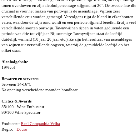
tonen overdreven en zijn alcoholpercentage stijgend tot 20°. De tweede fase die
cruciaal is voor het maken van portwijn is de assemblage. Vijftien zeer
verschillende crus worden gemengd. Vervolgens rijpt de blend in eikenhouten
vaten, waardoor de wijn rond wordt en een perfecte rijpheid bereikt. Er zijn veel
verschillende soorten portwijn. Tawnywijnen rijpen in vaten gedurende een
periode van drie tot vijf jaar. Bij sommige Tawnywijnen staat de leeftijd
duidelijk vermeld (10 jaar, 20 jaar, etc.). Ze zijn het resultaat van assemblages
van wijnen uit verschillende oogsten, waarbij de gemiddelde leeftijd op het
etiket staat.
Alcoholgehalte
19%vol
Bewaren en serveren
Serveren 14-16°C
Na opening verscheidene maanden houdbaar
Critics & Awards
85/100 - Wine Enthusiast
90/100 Wine Spectator
Producent:
Real Companhia Velha
Regio:
Douro