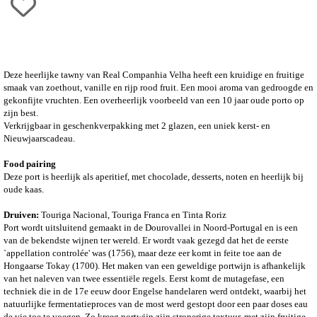
Deze heerlijke tawny van Real Companhia Velha heeft een kruidige en fruitige
smaak van zoethout, vanille en rijp rood fruit. Een mooi aroma van gedroogde en
gekonfijte vruchten. Een overheerlijk voorbeeld van een 10 jaar oude porto op
zijn best.
Verkrijgbaar in geschenkverpakking met 2 glazen, een uniek kerst- en
Nieuwjaarscadeau.
Food pairing
Deze port is heerlijk als aperitief, met chocolade, desserts, noten en heerlijk bij
oude kaas.
Druiven:
Touriga Nacional, Touriga Franca en Tinta Roriz
Port wordt uitsluitend gemaakt in de Dourovallei in Noord-Portugal en is een
van de bekendste wijnen ter wereld. Er wordt vaak gezegd dat het de eerste
`appellation controlée' was (1756), maar deze eer komt in feite toe aan de
Hongaarse Tokay (1700). Het maken van een geweldige portwijn is afhankelijk
van het naleven van twee essentiële regels. Eerst komt de mutagefase, een
techniek die in de 17e eeuw door Engelse handelaren werd ontdekt, waarbij het
natuurlijke fermentatieproces van de most werd gestopt door een paar doses eau
de vie toe te voegen. Zo kreeg portwijn zijn stroperige textuur, met zijn fruitige