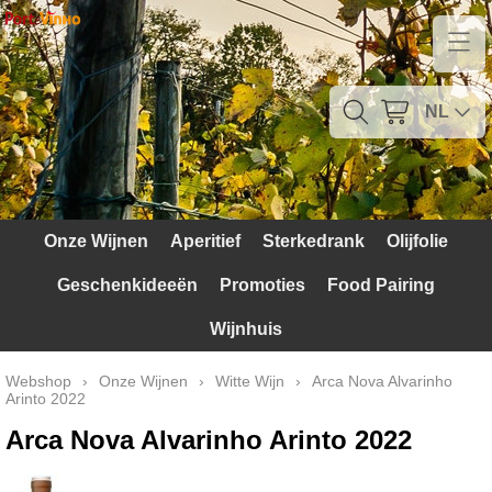
Home
Contact
NL
Mijn account
Verzendkosten
Onze Wijnen
Aperitief
Sterkedrank
Olijfolie
Blog
Geschenkideeën
Promoties
Food Pairing
Waarom Portugal
Wijnhuis
Druivenrassen
Webshop
›
Onze Wijnen
›
Witte Wijn
›
Arca Nova Alvarinho
Arinto 2022
Witte druiven
Arca Nova Alvarinho Arinto 2022
Rode Druiven