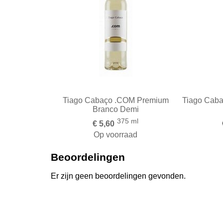
Tiago Cabaço .COM Premium
Tiago Caba
Branco Demi
375 ml
€ 5,60
Op voorraad
Toevoegen aan Winkelwagen
Toevoeg
Beoordelingen
Er zijn geen beoordelingen gevonden.