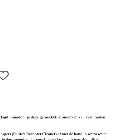
nderkant, waardoor je deze gemakkelijk onderaan kan vasthouden,
inigers (Pulltex Decanter Cleaner) of met de hand in warm water.
t je decanteerder wilt verwijderen kun je dit gemakkelijk doen