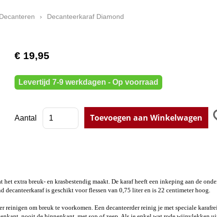
Decanteren
›
Decanteerkaraf Diamond
€ 19,95
Levertijd 7-9 werkdagen - Op voorraad
Aantal
 wat het extra breuk- en krasbestendig maakt. De karaf heeft een inkeping aan de o
decanteerkaraf is geschikt voor flessen van 0,75 liter en is 22 centimeter hoog.
ser reinigen om breuk te voorkomen. Een decanteerder reinig je met speciale karafre
tenkant, nooit de binnenkant, met sop of zeep. Als je enkel wat rode wijnvlekken ui