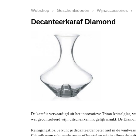
Webshop
›
Geschenkideeën
›
Wijnaccessoires
›
Decanteerkaraf Diamond
De karaf is vervaardigd uit het innovatieve Tritan-kristalglas,
wat gecontroleerd wijn uitschenken mogelijk maakt. De Diamond 
Reinigingstips. Je kunt je decanteerder beter niet in de vaatwas
Gebruik geen schurende spons of borstel en reinig alleen de bui