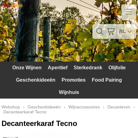
Home
Contact
NL
Mijn account
Verzendkosten
Onze Wijnen
Aperitief
Sterkedrank
Olijfolie
Blog
Geschenkideeën
Promoties
Food Pairing
Waarom Portugal
Wijnhuis
Druivenrassen
Webshop
›
Geschenkideeën
›
Wijnaccessoires
›
Decanteren
›
Decanteerkaraf Tecno
Witte druiven
Decanteerkaraf Tecno
Rode Druiven