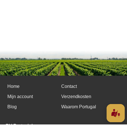
Home
Contact
Mijn account
Verzendkosten
Blog
Waarom Portugal
BV Portevinho