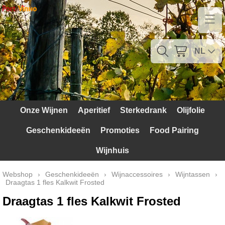
Home
Contact
NL
Mijn account
Verzendkosten
Onze Wijnen
Aperitief
Sterkedrank
Olijfolie
Blog
Geschenkideeën
Promoties
Food Pairing
Waarom Portugal
Wijnhuis
Druivenrassen
Webshop
›
Geschenkideeën
›
Wijnaccessoires
›
Wijntassen
›
Draagtas 1 fles Kalkwit Frosted
Witte druiven
Draagtas 1 fles Kalkwit Frosted
Rode Druiven