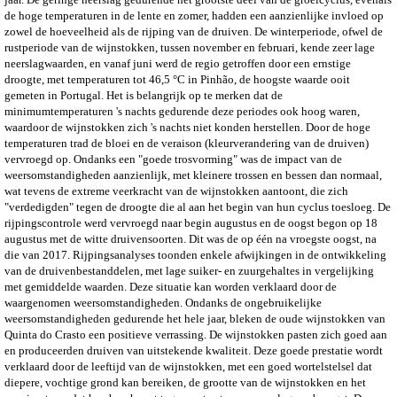
de hoge temperaturen in de lente en zomer, hadden een aanzienlijke invloed op
zowel de hoeveelheid als de rijping van de druiven. De winterperiode, ofwel de
rustperiode van de wijnstokken, tussen november en februari, kende zeer lage
neerslagwaarden, en vanaf juni werd de regio getroffen door een ernstige
droogte, met temperaturen tot 46,5 °C in Pinhão, de hoogste waarde ooit
gemeten in Portugal. Het is belangrijk op te merken dat de
minimumtemperaturen 's nachts gedurende deze periodes ook hoog waren,
waardoor de wijnstokken zich 's nachts niet konden herstellen. Door de hoge
temperaturen trad de bloei en de veraison (kleurverandering van de druiven)
vervroegd op. Ondanks een "goede trosvorming" was de impact van de
weersomstandigheden aanzienlijk, met kleinere trossen en bessen dan normaal,
wat tevens de extreme veerkracht van de wijnstokken aantoont, die zich
"verdedigden" tegen de droogte die al aan het begin van hun cyclus toesloeg. De
rijpingscontrole werd vervroegd naar begin augustus en de oogst begon op 18
augustus met de witte druivensoorten. Dit was de op één na vroegste oogst, na
die van 2017. Rijpingsanalyses toonden enkele afwijkingen in de ontwikkeling
van de druivenbestanddelen, met lage suiker- en zuurgehaltes in vergelijking
met gemiddelde waarden. Deze situatie kan worden verklaard door de
waargenomen weersomstandigheden. Ondanks de ongebruikelijke
weersomstandigheden gedurende het hele jaar, bleken de oude wijnstokken van
Quinta do Crasto een positieve verrassing. De wijnstokken pasten zich goed aan
en produceerden druiven van uitstekende kwaliteit. Deze goede prestatie wordt
verklaard door de leeftijd van de wijnstokken, met een goed wortelstelsel dat
diepere, vochtige grond kan bereiken, de grootte van de wijnstokken en het