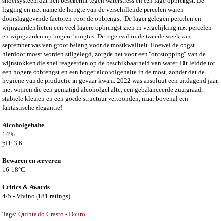
snoeisysteem dat hen beschermt tegen waterstress en een lage opbrengst. De
ligging en met name de hoogte van de verschillende percelen waren
doorslaggevende factoren voor de opbrengst. De lager gelegen percelen en
wijngaarden lieten een veel lagere opbrengst zien in vergelijking met percelen
en wijngaarden op hogere hoogtes. De regenval in de tweede week van
september was van groot belang voor de mostkwaliteit. Hoewel de oogst
hierdoor moest worden stilgelegd, zorgde het voor een "ontstopping" van de
wijnstokken die snel reageerden op de beschikbaarheid van water. Dit leidde tot
een hogere opbrengst en een hoger alcoholgehalte in de most, zonder dat de
hygiëne van de productie in gevaar kwam. 2022 was absoluut een uitdagend jaar,
met wijnen die een gematigd alcoholgehalte, een gebalanceerde zuurgraad,
stabiele kleuren en een goede structuur vertoonden, maar bovenal een
fantastische elegantie!
Alcoholgehalte
14%
pH: 3.6
Bewaren en serveren
16-18°C
Critics & Awards
4/5 - Vivino (181 ratings)
Tags:
Quinta do Crasto
-
Douro