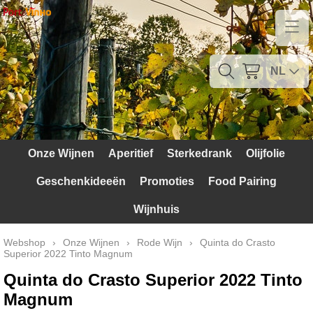
Home
Contact
NL
Mijn account
Verzendkosten
Onze Wijnen
Aperitief
Sterkedrank
Olijfolie
Blog
Geschenkideeën
Promoties
Food Pairing
Waarom Portugal
Wijnhuis
Druivenrassen
Webshop
›
Onze Wijnen
›
Rode Wijn
›
Quinta do Crasto
Superior 2022 Tinto Magnum
Witte druiven
Quinta do Crasto Superior 2022 Tinto
Rode Druiven
Magnum