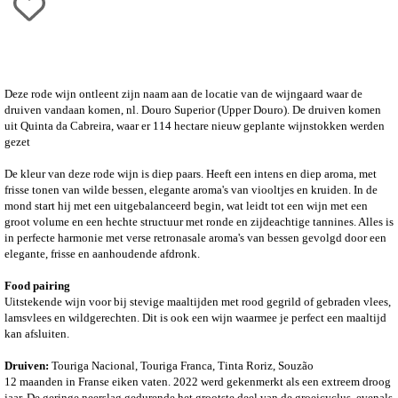
Deze rode wijn ontleent zijn naam aan de locatie van de wijngaard waar de
druiven vandaan komen, nl. Douro Superior (Upper Douro).
De druiven komen
uit Quinta da Cabreira, waar er 114 hectare nieuw geplante wijnstokken werden
gezet
De kleur van deze rode wijn is diep paars. Heeft een intens en diep aroma, met
frisse tonen van wilde bessen, elegante aroma's van viooltjes en kruiden. In de
mond start hij met een uitgebalanceerd begin, wat leidt tot een wijn met een
groot volume en een hechte structuur met ronde en zijdeachtige tannines. Alles is
in perfecte harmonie met verse retronasale aroma's van bessen gevolgd door een
elegante, frisse en aanhoudende afdronk.
Food pairing
Uitstekende wijn voor bij stevige maaltijden met rood gegrild of gebraden vlees,
lamsvlees en wildgerechten. Dit is ook een wijn waarmee je perfect een maaltijd
kan afsluiten.
Druiven:
Touriga Nacional, Touriga Franca, Tinta Roriz, Souzão
12 maanden in Franse eiken vaten. 2022 werd gekenmerkt als een extreem droog
jaar. De geringe neerslag gedurende het grootste deel van de groeicyclus, evenals