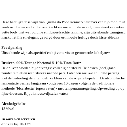
Deze heerlijke rosé wijn van Quinta do Pôpa kenmerkt aroma's van rijp
rood fruit
zoals aardbeien en frambozen. Zacht en soepel in de mond, presenteert een ietwat
vette body met wat volume en fluweelzachte tannine, zijn uitstekende zuurgraad
maakt het fris en elegant gevolgd door een mooie fruitige doch frisse afdronk
Food pairing
Uitstekende wijn als aperitief en bij vette vis en geroosterde kabeljauw
Druiven:
90% Touriga Nacional & 10% Tinta Roriz
De druiven worden bij ontvangst volledig ontsteeld. De bessen (heel) gaan
zonder te pletten rechtstreeks naar de pers. Later een nieuwe en lichte persing
met de bedoeling de uiteindelijke kleur van de wijn te bepalen.
De alcoholische
fermentatie verliep langzaam - ongeveer 16 dagen volgens de traditionele
methode "bica aberta" (open vaten) - met temperatuurregeling. Opvoeding op op
fijne droesem. Rijpt in roestvrijstalen vaten
Alcoholgehalte
13 %vol
Bewaren en serveren
drinken bij 10-12°C