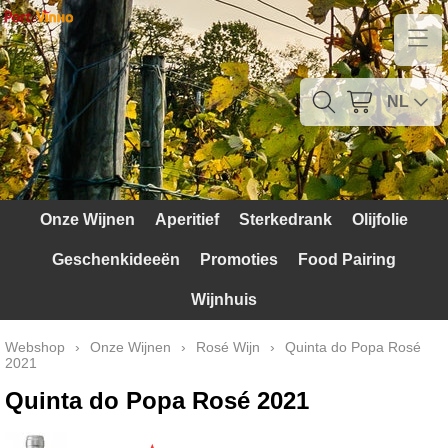
Home
Contact
NL
Mijn account
Verzendkosten
Onze Wijnen
Aperitief
Sterkedrank
Olijfolie
Blog
Geschenkideeën
Promoties
Food Pairing
Waarom Portugal
Wijnhuis
Druivenrassen
Webshop
›
Onze Wijnen
›
Rosé Wijn
›
Quinta do Popa Rosé
2021
Witte druiven
Quinta do Popa Rosé 2021
Rode Druiven