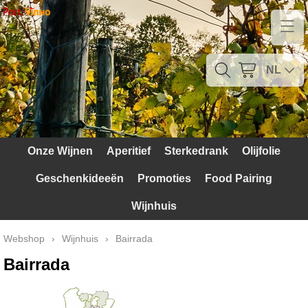
Home
Contact
NL
Mijn account
Verzendkosten
Onze Wijnen
Aperitief
Sterkedrank
Olijfolie
Blog
Geschenkideeën
Promoties
Food Pairing
Waarom Portugal
Wijnhuis
Druivenrassen
Webshop
›
Wijnhuis
›
Bairrada
Witte druiven
Bairrada
Rode Druiven