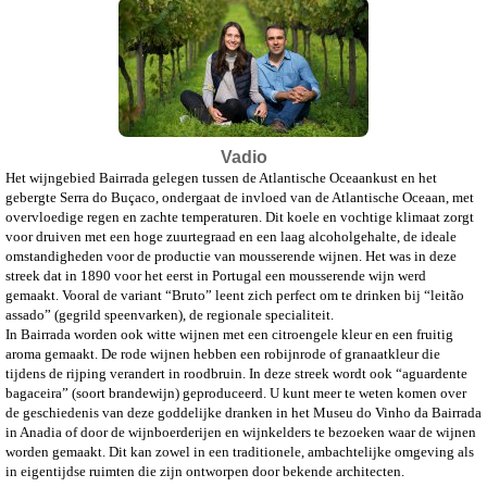
Vadio
Het wijngebied Bairrada gelegen tussen de Atlantische Oceaankust en het
gebergte Serra do Buçaco, ondergaat de invloed van de Atlantische Oceaan, met
overvloedige regen en zachte temperaturen. Dit koele en vochtige klimaat zorgt
voor druiven met een hoge zuurtegraad en een laag alcoholgehalte, de ideale
omstandigheden voor de productie van mousserende wijnen. Het was in deze
streek dat in 1890 voor het eerst in Portugal een mousserende wijn werd
gemaakt. Vooral de variant “Bruto” leent zich perfect om te drinken bij “leitão
assado” (gegrild speenvarken), de regionale specialiteit.
In Bairrada worden ook witte wijnen met een citroengele kleur en een fruitig
aroma gemaakt. De rode wijnen hebben een robijnrode of granaatkleur die
tijdens de rijping verandert in roodbruin. In deze streek wordt ook “aguardente
bagaceira” (soort brandewijn) geproduceerd. U kunt meer te weten komen over
de geschiedenis van deze goddelijke dranken in het Museu do Vinho da Bairrada
in Anadia of door de wijnboerderijen en wijnkelders te bezoeken waar de wijnen
worden gemaakt. Dit kan zowel in een traditionele, ambachtelijke omgeving als
in eigentijdse ruimten die zijn ontworpen door bekende architecten.