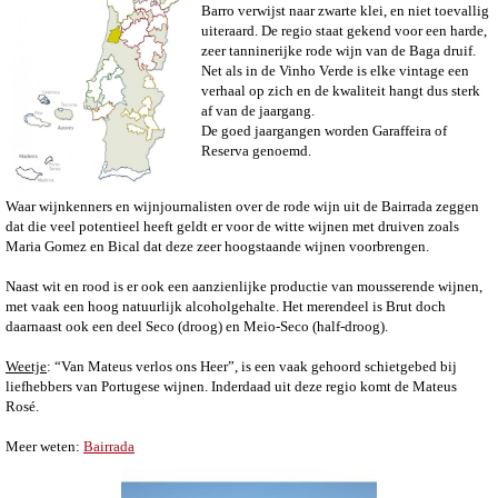
Barro verwijst naar zwarte klei, en niet toevallig
uiteraard. De regio staat gekend voor een harde,
zeer tanninerijke rode wijn van de Baga druif.
Net als in de Vinho Verde is elke vintage een
verhaal op zich en de kwaliteit hangt dus sterk
af van de jaargang.
De goed jaargangen worden Garaffeira of
Reserva genoemd.
Waar wijnkenners en wijnjournalisten over de rode wijn uit de Bairrada zeggen
dat die veel potentieel heeft geldt er voor de witte wijnen met druiven zoals
Maria Gomez en Bical dat deze zeer hoogstaande wijnen voorbrengen.
Naast wit en rood is er ook een aanzienlijke productie van mousserende wijnen,
met vaak een hoog natuurlijk alcoholgehalte. Het merendeel is Brut doch
daarnaast ook een deel Seco (droog) en Meio-Seco (half-droog).
Weetje
: “Van Mateus verlos ons Heer”, is een vaak gehoord schietgebed bij
liefhebbers van Portugese wijnen. Inderdaad uit deze regio komt de Mateus
Rosé.
Meer weten:
Bairrada