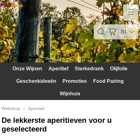
Home
Contact
NL
Mijn account
Verzendkosten
Onze Wijnen
Aperitief
Sterkedrank
Olijfolie
Blog
Geschenkideeën
Promoties
Food Pairing
Waarom Portugal
Wijnhuis
Druivenrassen
Webshop
›
Aperitief
Witte druiven
De lekkerste aperitieven voor u
geselecteerd
Rode Druiven