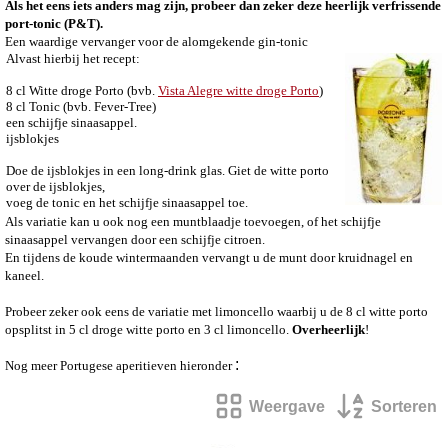
Als het eens iets anders mag zijn, probeer dan zeker deze heerlijk verfrissende
port-tonic (P&T).
Een waardige vervanger voor de alomgekende gin-tonic
Alvast hierbij het recept:
8 cl Witte droge Porto (bvb.
Vista Alegre witte droge Porto
)
8 cl Tonic (bvb. Fever-Tree)
een schijfje sinaasappel.
ijsblokjes
Doe de ijsblokjes in een long-drink glas. Giet de witte porto
over de ijsblokjes,
voeg de tonic en het schijfje sinaasappel toe.
Als variatie kan u ook nog een muntblaadje toevoegen, of het schijfje
sinaasappel vervangen door een schijfje citroen.
En tijdens de koude wintermaanden vervangt u de munt door kruidnagel en
kaneel.
Probeer zeker ook eens de variatie met limoncello waarbij u de 8 cl witte porto
opsplitst in 5 cl droge witte porto en 3 cl limoncello.
Overheerlijk
!
:
Nog meer Portugese aperitieven hieronder
Weergave
Sorteren