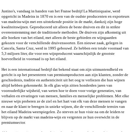
Justino's, vandaag in handen van het Franse bedrijf La Martiniquaise, werd
opgericht in Madeira in 1870 en is een van de oudste producenten en exporteurs
van madeira-wijn met een uitstekende positie in de markt, dankzij zijn hoge
kwaliteitswijnen.
Geproduceerd uit alleen de beste druiven en dit in strikte
overeenstemming met de traditionele methoden. De druiven zijn afkomstig uit
alle hoeken van het eiland, met alleen de beste gebieden en wijngaarden
gekozen voor de verschillende druivensoorten.
Een nieuwe zaak, gelegen in
Cancela, Santa Cruz, werd in 1995 gebouwd.
Ze hebben een totale voorraad van
5,3 miljoen liter, die voor een wijnproducent waarschijnlijk de grootste
hoeveelheid in voorraad is op het eiland.
Het is een internationaal bedrijf dat bekend staat om zijn uitmuntendheid en
gericht is op het presenteren van premiumproducten aan zijn klanten, zonder de
geschiedenis, traditie en authenticiteit uit het oog te verliezen die hun wijnen
altijd hebben gekenmerkt. In elk glas wijn zitten honderden jaren van
voorouderlijke wijsheid, van weten hoe te doen voor vorige generaties, van
verhalen en ervaringen van mensen, families en menselijke problemen. Met elke
nieuwe wijn proberen ze de ziel en het hart van elk van deze mensen te vangen
en naar de klant te brengen in unieke wijnen, die de verschillende terroirs van
het eiland Madeira weerspiegelen. Zo streven ze hun visie na om de leiders te
blijven op de markt van madeira-wijn en vergroten ze hun overwicht in de
premiumsector.