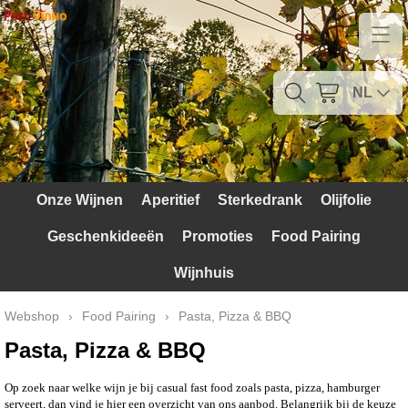
Home
Contact
NL
Mijn account
Verzendkosten
Onze Wijnen
Aperitief
Sterkedrank
Olijfolie
Blog
Geschenkideeën
Promoties
Food Pairing
Waarom Portugal
Wijnhuis
Druivenrassen
Webshop
›
Food Pairing
›
Pasta, Pizza & BBQ
Witte druiven
Pasta, Pizza & BBQ
Rode Druiven
Op zoek naar welke wijn je bij casual fast food zoals pasta, pizza, hamburger
serveert, dan vind je hier een overzicht van ons aanbod. Belangrijk bij de keuze