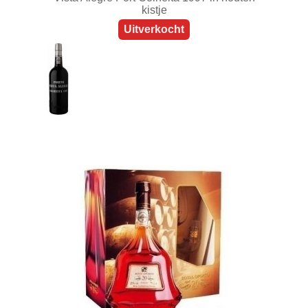
kistje
Uitverkocht