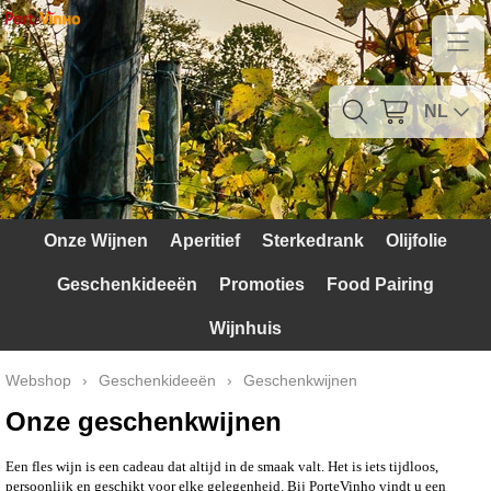
Home
Contact
NL
Mijn account
Verzendkosten
Onze Wijnen
Aperitief
Sterkedrank
Olijfolie
Blog
Geschenkideeën
Promoties
Food Pairing
Waarom Portugal
Wijnhuis
Druivenrassen
Webshop
›
Geschenkideeën
›
Geschenkwijnen
Witte druiven
Onze geschenkwijnen
Rode Druiven
Een fles wijn is een cadeau dat altijd in de smaak valt. Het is iets tijdloos,
persoonlijk en geschikt voor elke gelegenheid. Bij PorteVinho vindt u een