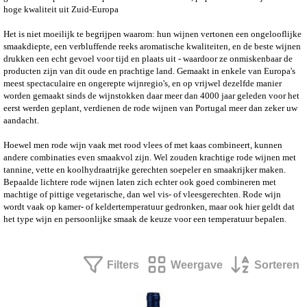
hoge kwaliteit uit Zuid-Europa
Het is niet moeilijk te begrijpen waarom: hun wijnen vertonen een ongelooflijke
smaakdiepte, een verbluffende reeks aromatische kwaliteiten, en de beste wijnen
drukken een echt gevoel voor tijd en plaats uit - waardoor ze onmiskenbaar de
producten zijn van dit oude en prachtige land.
Gemaakt in enkele van Europa's
meest spectaculaire en ongerepte wijnregio's, en op vrijwel dezelfde manier
worden gemaakt sinds de wijnstokken daar meer dan 4000 jaar geleden voor het
eerst werden geplant, verdienen de rode wijnen van Portugal meer dan zeker uw
aandacht.
Hoewel men rode wijn vaak met rood vlees of met kaas combineert, kunnen
andere combinaties even smaakvol zijn. Wel zouden krachtige rode wijnen met
tannine, vette en koolhydraatrijke gerechten soepeler en smaakrijker maken.
Bepaalde lichtere rode wijnen laten zich echter ook goed combineren met
machtige of pittige vegetarische, dan wel vis- of vleesgerechten.
Rode wijn
wordt vaak op kamer- of keldertemperatuur gedronken, maar ook hier geldt dat
het type wijn en persoonlijke smaak de keuze voor een temperatuur bepalen.
Filters
Weergave
Sorteren