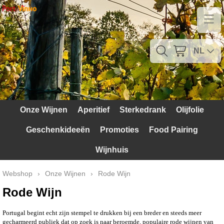
Home
Contact
NL
Mijn account
Verzendkosten
Onze Wijnen
Aperitief
Sterkedrank
Olijfolie
Blog
Geschenkideeën
Promoties
Food Pairing
Waarom Portugal
Wijnhuis
Druivenrassen
Webshop
›
Onze Wijnen
›
Rode Wijn
Witte druiven
Rode Wijn
Rode Druiven
Portugal begint echt zijn stempel te drukken bij een breder en steeds meer
gecharmeerd publiek dat op zoek is naar beroemde, populaire rode wijnen van