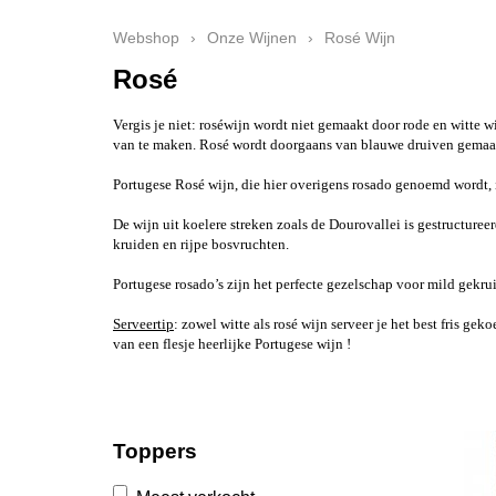
Webshop
›
Onze Wijnen
›
Rosé Wijn
Rosé
Vergis je niet: roséwijn wordt niet gemaakt door rode en witte
van te maken. Rosé wordt doorgaans van blauwe druiven gemaakt.
Portugese Rosé wijn, die hier overigens rosado genoemd wordt, i
De wijn uit koelere streken zoals de Dourovallei is gestructuree
kruiden en rijpe bosvruchten.
Portugese rosado’s zijn het perfecte gezelschap voor mild gekrui
Serveertip
: zowel witte als rosé wijn serveer je het best fris ge
van een flesje heerlijke Portugese wijn !
Toppers