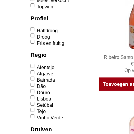
Meest verkocht
Topwijn
Profiel
Halfdroog
Droog
Fris en fruitig
Regio
Ribeiro Santo
€
Alentejo
Op v
Algarve
Bairrada
Toevoegen a
Dão
Douro
Lisboa
Setúbal
Tejo
Vinho Verde
Druiven