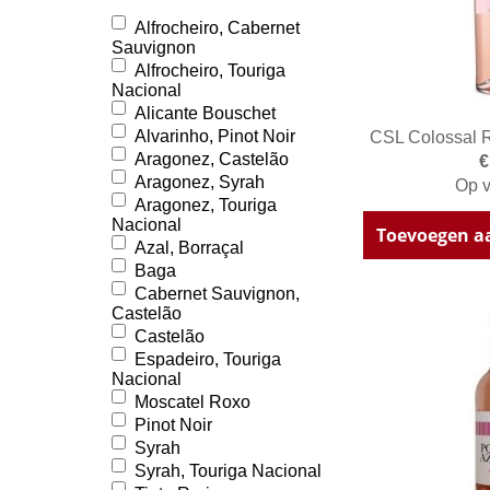
Alfrocheiro, Cabernet
Sauvignon
Alfrocheiro, Touriga
Nacional
Alicante Bouschet
Alvarinho, Pinot Noir
CSL Colossal 
Aragonez, Castelão
€
Aragonez, Syrah
Op v
Aragonez, Touriga
Nacional
Toevoegen a
Azal, Borraçal
Baga
Cabernet Sauvignon,
Castelão
Castelão
Espadeiro, Touriga
Nacional
Moscatel Roxo
Pinot Noir
Syrah
Syrah, Touriga Nacional